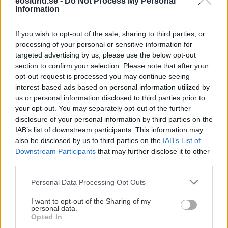
eoslund.se -
Do Not Process My Personal
Eos Cares har sedan 2016 arbetat för att samla nya
Information
Lundabor genom olika typer av sociala aktiviteter,
språkträning och stödverksamhet. Den 9 februari 2023
If you wish to opt-out of the sale, sharing to third parties, or
Visa mer
processing of your personal or sensitive information for
bildades föreningen Interkultur av medarbetare inom Eos
targeted advertising by us, please use the below opt-out
Cares. Detta möjliggör för de grupper som Eos Cares
section to confirm your selection. Please note that after your
stöttat att bli medlemmar och organisera sig inom en
opt-out request is processed you may continue seeing
egen förening, samt att utveckla förståelse för det
interest-based ads based on personal information utilized by
svenska föreningslivet och dess funktion inom det
us or personal information disclosed to third parties prior to
your opt-out. You may separately opt-out of the further
demokratiska civilsamhället.
disclosure of your personal information by third parties on the
IAB’s list of downstream participants. This information may
Interkultur i Lund har två huvudsakliga målgrupper:
also be disclosed by us to third parties on the
IAB’s List of
Downstream Participants
that may further disclose it to other
“Nya Lundabor”
, dvs personer oavsett härkomst,
third parties.
som är i processen av att etablera sig i
lokalsamhället i Lund eller omkringliggande
Please note that this website/app uses one or more Google
Personal Data Processing Opt Outs
kommuner.
services and may gather and store information including but
not limited to your visit or usage behaviour. You may click to
I want to opt-out of the Sharing of my
“Brobyggare”
, dvs samhällsengagerade personer
personal data.
grant or deny consent to Google and its third-party tags to
som redan är etablerade i lokalsamhället, och som
Opted In
use your data for below specified purposes in below Google