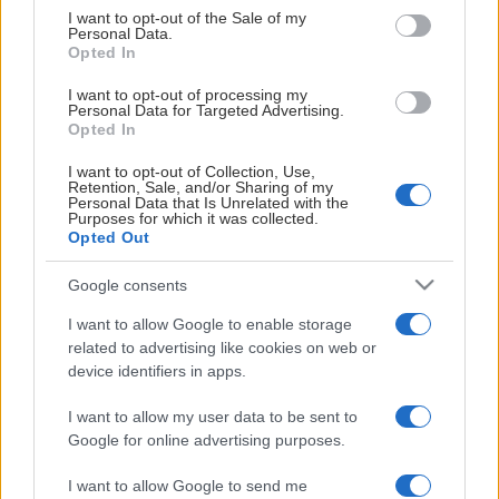
på olika sätt vill träffa, stötta och lära känna nya
consent section.
I want to opt-out of the Sale of my
Lundabor.
Personal Data.
Opted In
För mer information om föreningen Interkultur, besök
I want to opt-out of processing my
websidan
www.interkultur.nu
.
Personal Data for Targeted Advertising.
Opted In
I want to opt-out of Collection, Use,
Retention, Sale, and/or Sharing of my
Personal Data that Is Unrelated with the
Purposes for which it was collected.
HUVUDPARTNERS
Opted Out
Google consents
I want to allow Google to enable storage
related to advertising like cookies on web or
device identifiers in apps.
I want to allow my user data to be sent to
Google for online advertising purposes.
I want to allow Google to send me