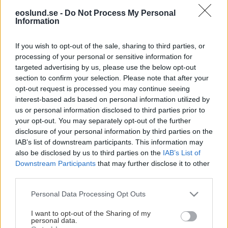
ännu hellre i livet
eoslund.se -
Do Not Process My Personal
Information
If you wish to opt-out of the sale, sharing to third parties, or
”Det är roligt att vara framgångsrik sett till antalet
processing of your personal or sensitive information for
vinster och förluster. Men det är värderingarna vi
targeted advertising by us, please use the below opt-out
förmedlar via idrotten som kommer att ha en
section to confirm your selection. Please note that after your
bestående och positiv inverkan på de unga – långt
opt-out request is processed you may continue seeing
efter att vi coacher har tagit ut den sista
interest-based ads based on personal information utilized by
us or personal information disclosed to third parties prior to
förstafemman. För när allt kommer omkring är
your opt-out. You may separately opt-out of the further
livets match den enda match som betyder något.
disclosure of your personal information by third parties on the
Och det är denna match vi inte har råd att förlora.”
IAB’s list of downstream participants. This information may
also be disclosed by us to third parties on the
IAB’s List of
Orden kommer från den legendariske basketcoachen
Downstream Participants
that may further disclose it to other
Morgan Wootten. Han summerar på ett utmärkt sätt
Visa mer
third parties.
ledarfilosofin i den värdedrivna basketklubben. I IK Eos
Please note that this website/app uses one or more Google
Personal Data Processing Opt Outs
finns ett 70-tal coacher och ett 40-tal träningsgrupper. Vi
services and may gather and store information including but
behöver kontinuerligt nya coacher och strävar efter att
not limited to your visit or usage behaviour. You may click to
I want to opt-out of the Sharing of my
ha minst två coacher i varje grupp. Det finns alltså plats
personal data.
grant or deny consent to Google and its third-party tags to