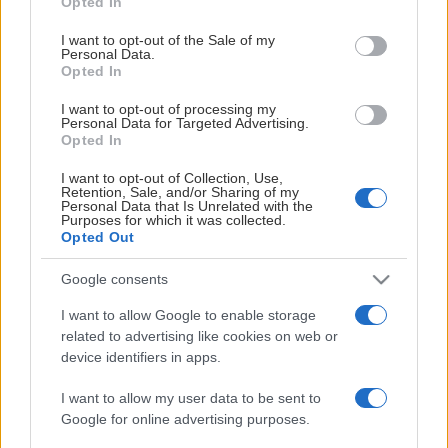
Opted In
för dig som vill vara ledare hos oss.
use your data for below specified purposes in below Google
consent section.
I want to opt-out of the Sale of my
Coach, assisterande eller lagledare
Personal Data.
EOS RAMVERK
Opted In
Grupperna med de yngsta har ett träningspass i veckan
och spelar match ungefär en gång i månaden i Easy
I want to opt-out of processing my
Personal Data for Targeted Advertising.
Basket. De äldre lagen tränar upp till fyra gånger per
Opted In
vecka, spelar match nästan varje helg och deltar i cuper
I want to opt-out of Collection, Use,
runt om i Sverige. Det krävs med andra ord en hel del tid
Retention, Sale, and/or Sharing of my
Personal Data that Is Unrelated with the
för att coacha ett lag med äldre spelare. Du kan antingen
Purposes for which it was collected.
ha huvudansvaret (head coach) för den sportsliga delen
Opted Out
eller assistera (assistent coach) den huvudansvarige. En
HUVUDPARTNERS
Google consents
annan möjlighet är att vara lagledare. Det innebär att du
ansvarar för lagets administration, resor med mera.
I want to allow Google to enable storage
Vilken roll du väljer beror på kunskap, erfarenhet, intresse
related to advertising like cookies on web or
device identifiers in apps.
och tillgänglig tid.
I want to allow my user data to be sent to
Närvaroregistrering – en viktig
Google for online advertising purposes.
inkomstkälla